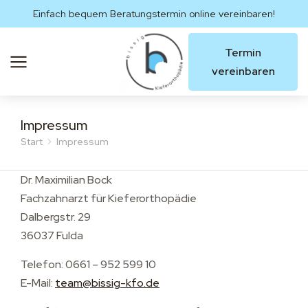
Einfach bequem Beratungstermin online vereinbaren!
Termin
vereinbaren
Impressum
Start
Impressum
Sie befinden sich hier:
Dr. Maximilian Bock
Fachzahnarzt für Kieferorthopädie
Dalbergstr. 29
36037 Fulda
Telefon: 0661 – 952 599 10
E-Mail:
team@bissig-kfo.de