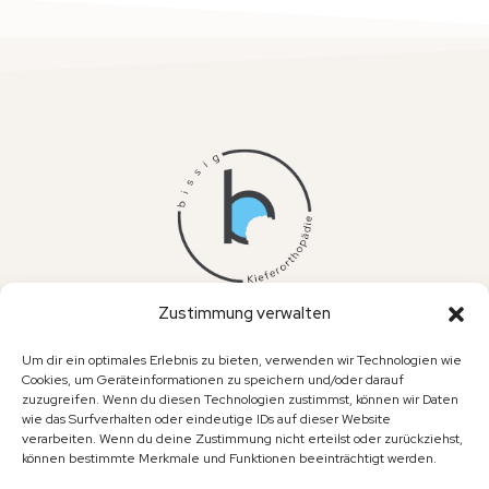
Zustimmung verwalten
bissig.
Fachpraxis für Kieferorthopädie Dr. Maximilian Bock
Um dir ein optimales Erlebnis zu bieten, verwenden wir Technologien wie
Cookies, um Geräteinformationen zu speichern und/oder darauf
Dalbergstr. 29
zuzugreifen. Wenn du diesen Technologien zustimmst, können wir Daten
wie das Surfverhalten oder eindeutige IDs auf dieser Website
36037 Fulda
verarbeiten. Wenn du deine Zustimmung nicht erteilst oder zurückziehst,
team@bissig-kfo.de
können bestimmte Merkmale und Funktionen beeinträchtigt werden.