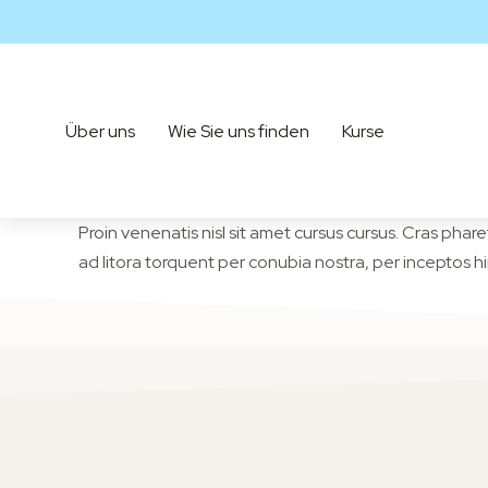
Über uns
Wie Sie uns finden
Kurse
Proin venenatis nisl sit amet cursus cursus. Cras pha
ad litora torquent per conubia nostra, per inceptos 