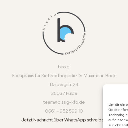
bissig.
Fachpraxis für Kieferorthopädie Dr. Maximilian Bock
Dalbergstr. 29
36037 Fulda
team@bissig-kfo.de
Um dir ein 
Geräteinfor
0661 – 952 599 10
Technologie
Jetzt Nachricht über WhatsApp schreiben
auf dieser 
zurückziehs